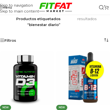
Skip to navigation
Menu
Skip to main content
Inicio
/
Mostrando los 2
Productos etiquetados
resultados
“bienestar diario”
Filtros
NEW
NEW