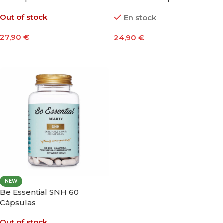
Out of stock
En stock
27,90
€
24,90
€
Leer Más
Añadir Al Carrito
NEW
Be Essential SNH 60
Cápsulas
Out of stock