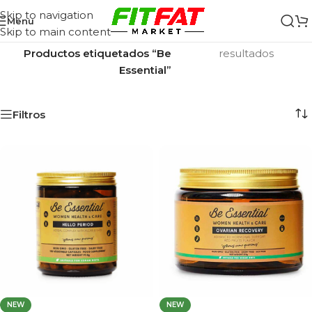
Skip to navigation
Menu
Skip to main content
Inicio
/
Mostrando los 5
Productos etiquetados “Be
resultados
Essential”
Filtros
NEW
NEW