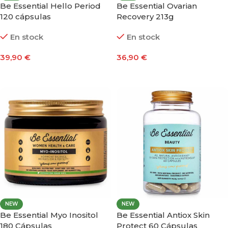
Be Essential Hello Period
Be Essential Ovarian
120 cápsulas
Recovery 213g
En stock
En stock
39,90
€
36,90
€
Añadir Al Carrito
Seleccionar Opciones
NEW
NEW
Be Essential Myo Inositol
Be Essential Antiox Skin
180 Cápsulas
Protect 60 Cápsulas