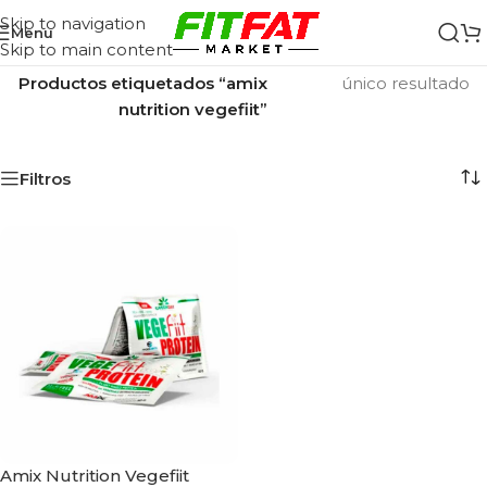
Skip to navigation
Menu
Skip to main content
Inicio
/
Mostrando el
Productos etiquetados “amix
único resultado
nutrition vegefiit”
Filtros
Amix Nutrition Vegefiit