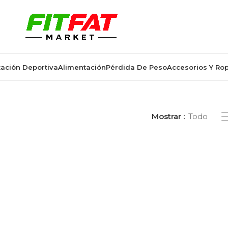
ación Deportiva
Alimentación
Pérdida De Peso
Accesorios Y Ro
ados “aceite girasol fitness”
Mostrar
Todo