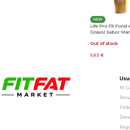
NEW
Life Pro Fit Food 
Girasol Sabor Man
Spray 200ml
Out of stock
5,63
€
Leer Más
Usu
Mi C
Recu
Pedi
Detal
Regi