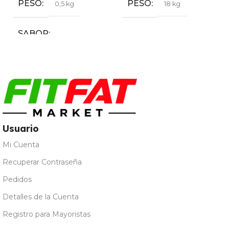
PESO
SABOR
20 kg
Café
,
Chocolate
,
Fresa
,
Galleta María
,
Leche
Merengada
,
Limon Yogur
,
Natural
,
Vainilla
Usuario
Mi Cuenta
Recuperar Contraseña
Pedidos
Detalles de la Cuenta
Registro para Mayoristas