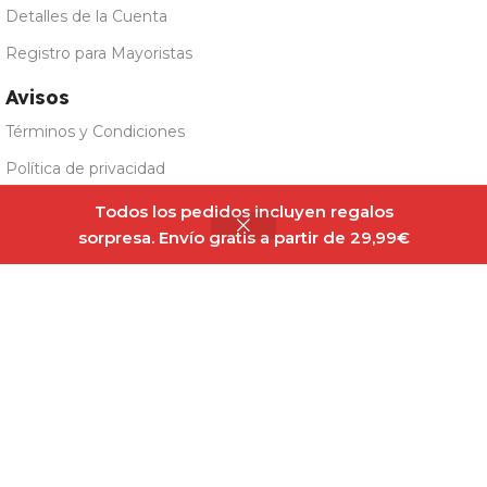
Detalles de la Cuenta
Registro para Mayoristas
Avisos
Términos y Condiciones
Política de privacidad
Life Pro
Aviso Legal
Todos los pedidos incluyen regalos
Nutrition
Sin
19,50
€
existencias
Antartic Krill
sorpresa. Envío gratis a partir de 29,99€
Sobre Nosotros
60 Cápsulas
Panel Cookies
Todos los derechos reservados @Fitfatmarket