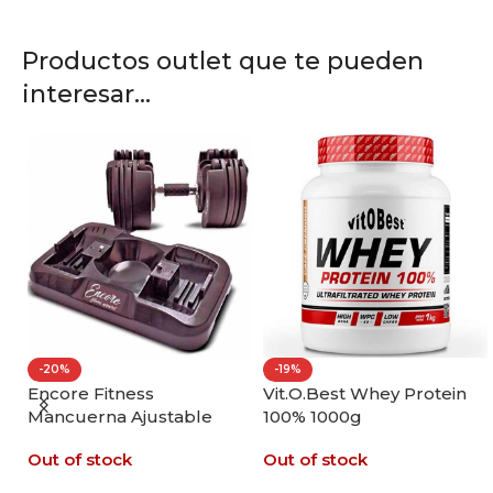
Productos outlet que te pueden
interesar...
-20%
-19%
ll
Encore Fitness
Vit.O.Best Whey Protein
Mancuerna Ajustable
100% 1000g
20kg
Out of stock
Out of stock