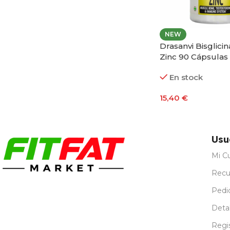
NEW
Drasanvi Bisglici
Zinc 90 Cápsulas
En stock
15,40
€
Añadir Al Carrito
Usu
Mi C
Recu
Pedi
Detal
Regi