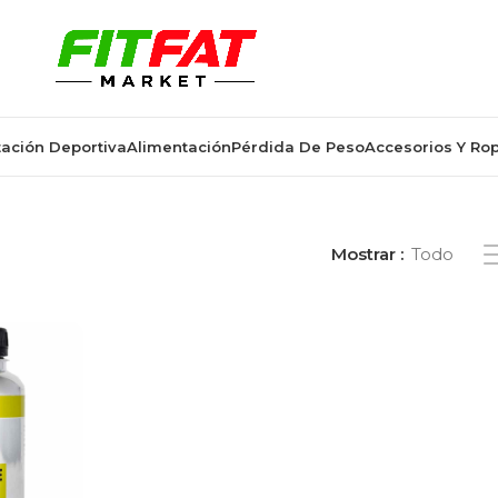
ación Deportiva
Alimentación
Pérdida De Peso
Accesorios Y Ro
os “zinc para piel y cabello”
Mostrar
Todo