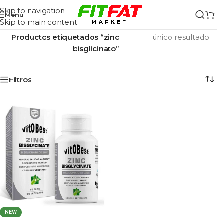
Skip to navigation
Menu
Skip to main content
Inicio
/
Mostrando el
Productos etiquetados “zinc
único resultado
bisglicinato”
Filtros
NEW