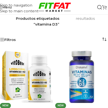
Skip to navigation
Menu
Skip to main content
Inicio
/
Mostrando los 2
Productos etiquetados
resultados
“vitamina D3”
Filtros
NEW
NEW