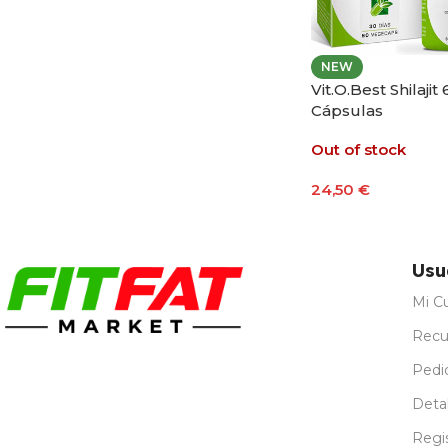
NEW
Vit.O.Best Shilajit 
Cápsulas
Out of stock
24,50
€
Leer Más
Usu
Mi C
Recu
Pedi
Detal
Regi