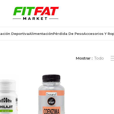
ación Deportiva
Alimentación
Pérdida De Peso
Accesorios Y Ro
os “vitalidad y rendimiento”
Mostrar
Todo