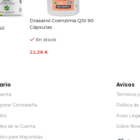
Drasanvi Coenzima Q10 90
Cápsulas
60
En stock
22,38
€
Añadir Al Carrito
ario
Avisos
uenta
Términos y
perar Contraseña
Política de
dos
Aviso Lega
les de la Cuenta
Sobre Nos
stro para Mayoristas