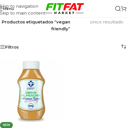
Skip to navigation
Menu
Skip to main content
Inicio
/
Mostrando el
Productos etiquetados “vegan
único resultado
friendly”
Filtros
NEW