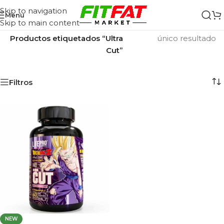
Skip to navigation
Menu
Skip to main content
Inicio
/
Mostrando el
Productos etiquetados “Ultra
único resultado
Cut”
Filtros
NEW