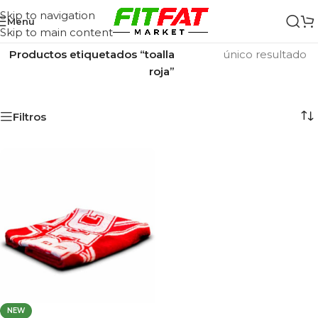
Skip to navigation
Menu
Skip to main content
Inicio
/
Mostrando el
Productos etiquetados “toalla
único resultado
roja”
Filtros
NEW