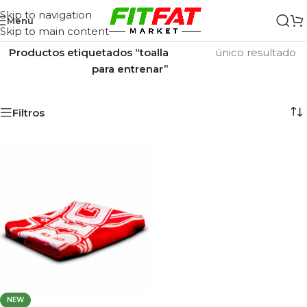
Skip to navigation
Menu
Skip to main content
Inicio
/
Mostrando el
Productos etiquetados “toalla
único resultado
para entrenar”
Filtros
NEW