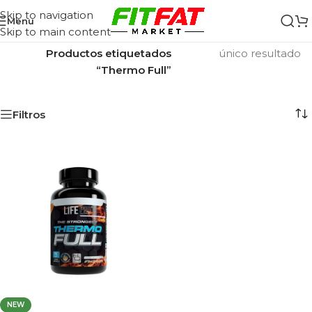
Skip to navigation
Menu
Skip to main content
Inicio
/
Mostrando el
Productos etiquetados
único resultado
“Thermo Full”
Filtros
NEW