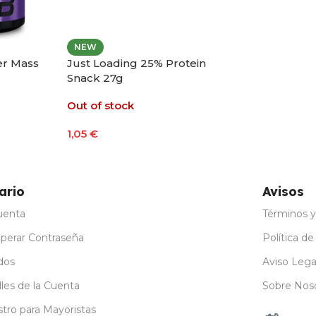
NEW
r Mass
Just Loading 25% Protein
Snack 27g
Out of stock
1,05
€
Leer Más
ones
ario
Avisos
uenta
Términos y
perar Contraseña
Política de
dos
Aviso Lega
les de la Cuenta
Sobre Nos
stro para Mayoristas