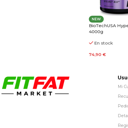
NEW
BioTechUSA Hype
4000g
En stock
74,90
€
Seleccionar Opci
Usu
Mi C
Recu
Pedi
Detal
Regi