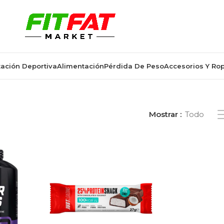
ación Deportiva
Alimentación
Pérdida De Peso
Accesorios Y Ro
to nutricional para volumen”
Mostrar
Todo