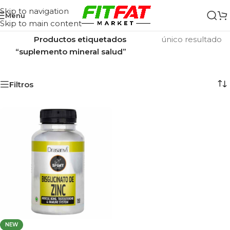
Skip to navigation
Menu
Skip to main content
Inicio
/
Mostrando el
Productos etiquetados
único resultado
“suplemento mineral salud”
Filtros
NEW