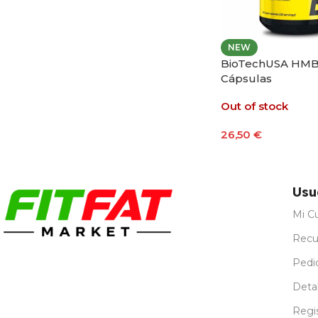
NEW
BioTechUSA HMB
Cápsulas
Out of stock
26,50
€
Leer Más
Usu
Mi C
Recu
Pedi
Detal
Regi