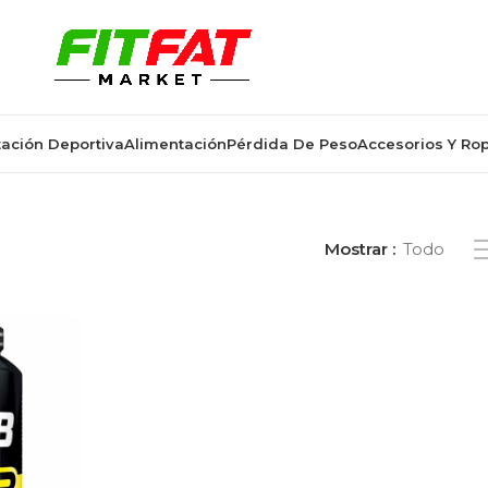
ación Deportiva
Alimentación
Pérdida De Peso
Accesorios Y Ro
uplemento hmb 150 cápsulas”
Mostrar
Todo