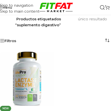
Skip to navigation
Menu
Skip to main content
Inicio
/
Mostrando el
Productos etiquetados
único resultado
“suplemento digestivo”
Filtros
NEW