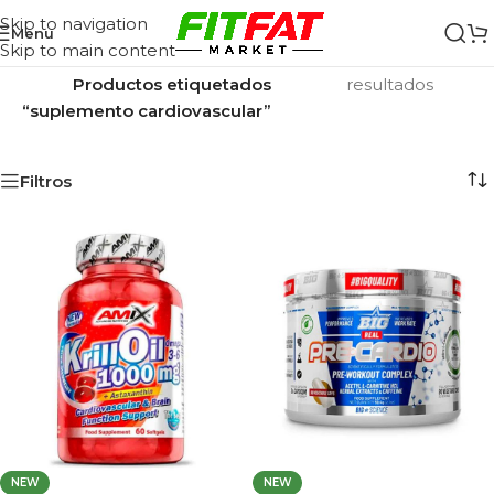
Skip to navigation
Menu
Skip to main content
Inicio
/
Mostrando los 2
Productos etiquetados
resultados
“suplemento cardiovascular”
Filtros
NEW
NEW