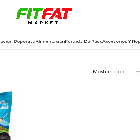
ación Deportiva
Alimentación
Pérdida De Peso
Accesorios Y Ro
emento carbohidratos 1000g”
Mostrar
Todo