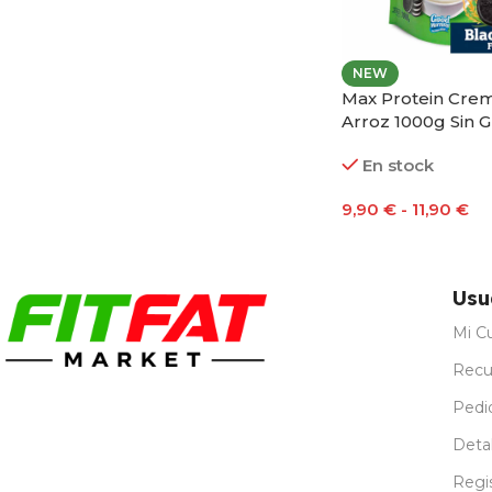
NEW
Max Protein Cre
Arroz 1000g Sin 
En stock
9,90
€
-
11,90
€
Seleccionar Opci
Usu
Mi C
Recu
Pedi
Detal
Regi