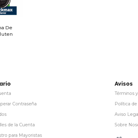
ma De
Gluten
ones
ario
Avisos
uenta
Términos y
perar Contraseña
Política de
dos
Aviso Lega
les de la Cuenta
Sobre Nos
stro para Mayoristas