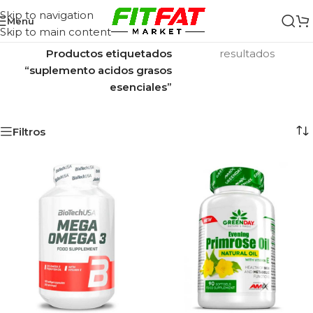
Skip to navigation
Menu
Skip to main content
Inicio
/
Mostrando los 2
Productos etiquetados
resultados
“suplemento acidos grasos
esenciales”
Filtros