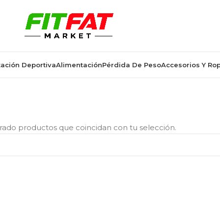
ación Deportiva
Alimentación
Pérdida De Peso
Accesorios Y Ro
uctos etiquetados “stringer”
ado productos que coincidan con tu selección.