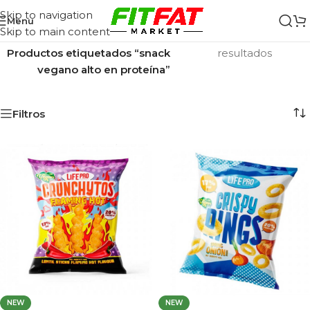
Skip to navigation
Menu
Skip to main content
Inicio
/
Mostrando los 2
Productos etiquetados “snack
resultados
vegano alto en proteína”
Filtros
NEW
NEW