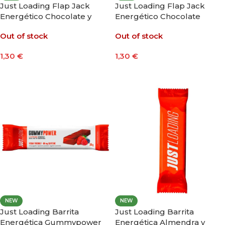
Just Loading Flap Jack
Just Loading Flap Jack
Energético Chocolate y
Energético Chocolate
Capuccino 60g
Blanco y Yogur 60g
Out of stock
Out of stock
1,30
€
1,30
€
Leer Más
Leer Más
NEW
NEW
Just Loading Barrita
Just Loading Barrita
Energética Gummypower
Energética Almendra y