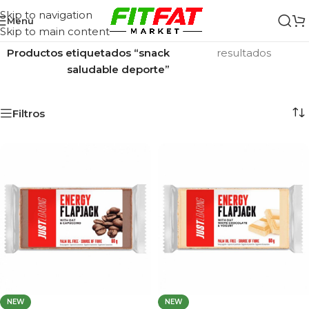
Skip to navigation
Menu
Skip to main content
Inicio
/
Mostrando los 4
Productos etiquetados “snack
resultados
saludable deporte”
Filtros
NEW
NEW