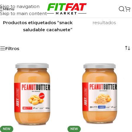
Skip to navigation
Menu
Skip to main content
Inicio
/
Mostrando los 2
Productos etiquetados “snack
resultados
saludable cacahuete”
Filtros
NEW
NEW