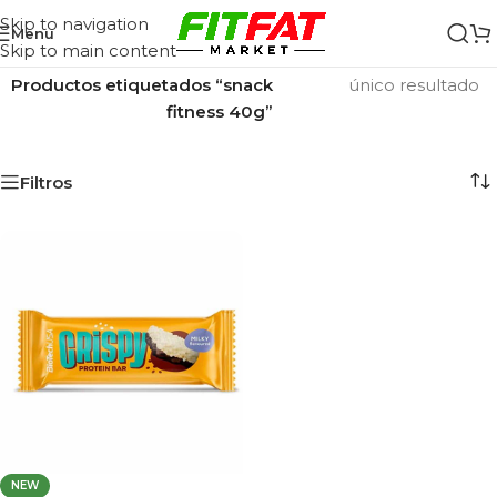
Skip to navigation
Menu
Skip to main content
Inicio
/
Mostrando el
Productos etiquetados “snack
único resultado
fitness 40g”
Filtros
NEW