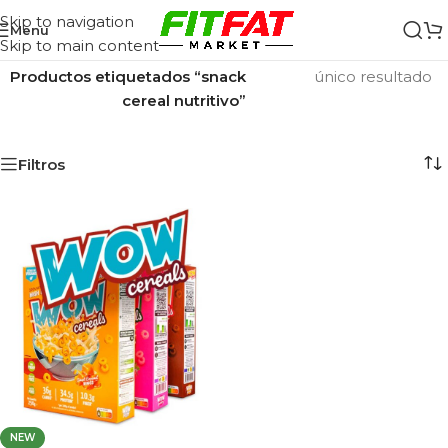
Skip to navigation
Menu
Skip to main content
Inicio
/
Mostrando el
Productos etiquetados “snack
único resultado
cereal nutritivo”
Filtros
NEW