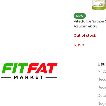
NEW
Vitadulce Sirope
Azúcar 400g
Out of stock
6,99
€
Leer Más
Usu
Mi C
Recu
Pedi
Detal
Regi