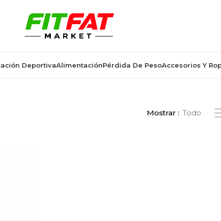
ación Deportiva
Alimentación
Pérdida De Peso
Accesorios Y Ro
os “sirope sabor tradicional”
Mostrar
Todo