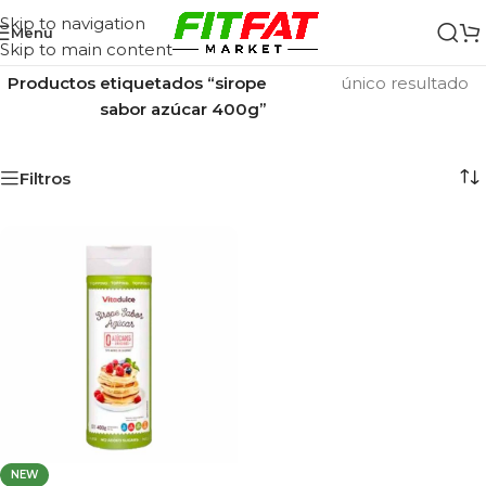
Skip to navigation
Menu
Skip to main content
Inicio
/
Mostrando el
Productos etiquetados “sirope
único resultado
sabor azúcar 400g”
Filtros
NEW