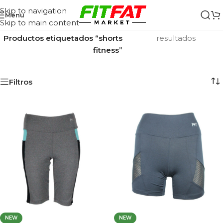
Skip to navigation
Menu
Skip to main content
Inicio
/
Mostrando los 2
Productos etiquetados “shorts
resultados
fitness”
Filtros
NEW
NEW