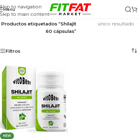
Skip to navigation
Menu
Skip to main content
Inicio
/
Mostrando el
Productos etiquetados “Shilajit
único resultado
60 cápsulas”
Filtros
NEW