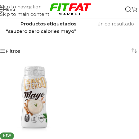
Skip to navigation
Menu
Skip to main content
Inicio
/
Mostrando el
Productos etiquetados
único resultado
“sauzero zero calories mayo”
Filtros
NEW