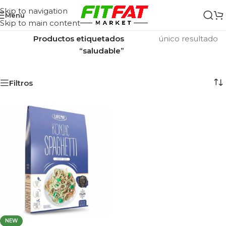
Skip to navigation
Menu
Skip to main content
Inicio
/
Mostrando el
Productos etiquetados
único resultado
“saludable”
Filtros
NEW