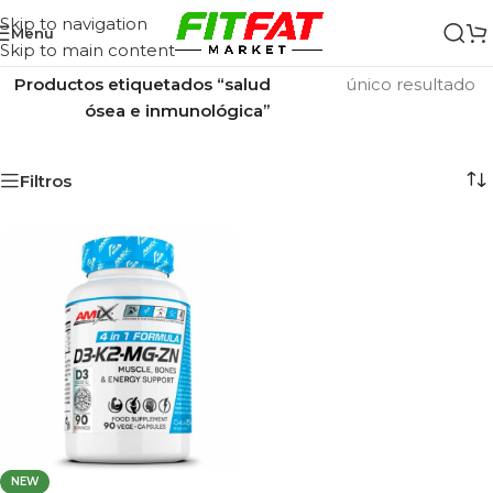
Skip to navigation
Menu
Skip to main content
Inicio
/
Mostrando el
Productos etiquetados “salud
único resultado
ósea e inmunológica”
Filtros
NEW