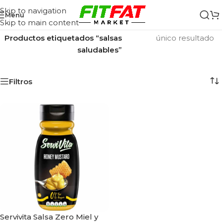
Skip to navigation
Menu
Skip to main content
Inicio
/
Mostrando el
Productos etiquetados “salsas
único resultado
saludables”
Filtros
Servivita Salsa Zero Miel y