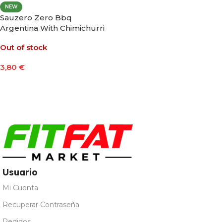
NEW
Sauzero Zero Bbq
Argentina With Chimichurri
310ml
Out of stock
3,80
€
Leer Más
Usuario
Mi Cuenta
Recuperar Contraseña
Pedidos