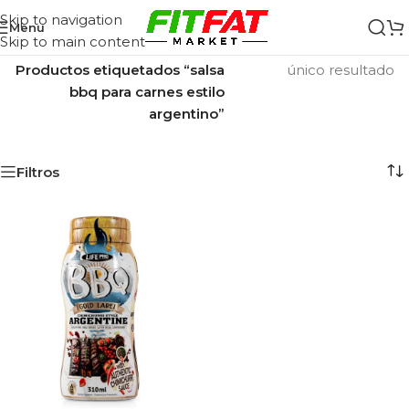
Skip to navigation
Menu
Skip to main content
Inicio
/
Mostrando el
Productos etiquetados “salsa
único resultado
bbq para carnes estilo
argentino”
Filtros