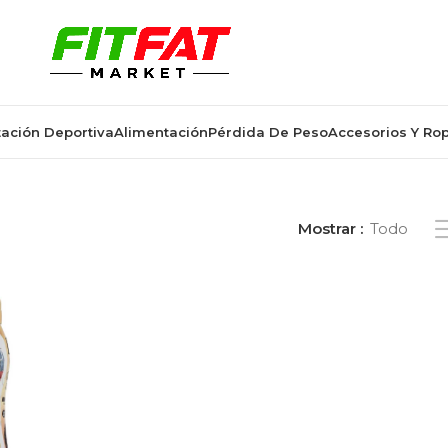
ación Deportiva
Alimentación
Pérdida De Peso
Accesorios Y Ro
 “salsa bbq fitness-friendly”
Mostrar
Todo