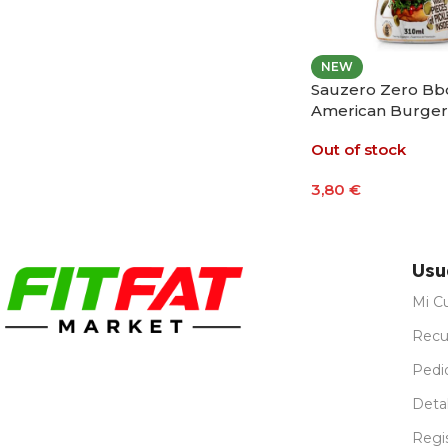
NEW
Sauzero Zero Bb
American Burger
Pickles 310ml
Out of stock
3,80
€
Leer Más
Usu
Mi C
Recu
Pedi
Detal
Regi