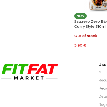
NEW
Sauzero Zero Bbq
Curry Style 310ml
Out of stock
3,80
€
Leer Más
Usu
Mi C
Recu
Pedi
Detal
Regi