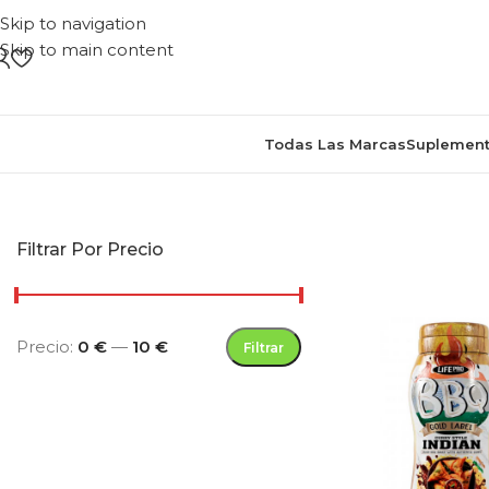
Skip to navigation
Skip to main content
Todas Las Marcas
Suplement
Inicio
/
Productos etiquetados “salsa bbq e
Filtrar Por Precio
Precio:
0 €
—
10 €
Filtrar