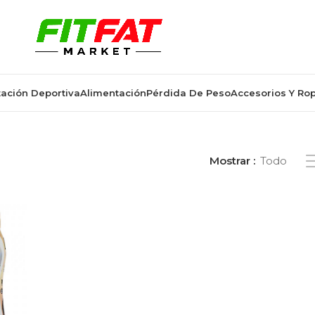
ación Deportiva
Alimentación
Pérdida De Peso
Accesorios Y Ro
stilo curry indio sin azúcar”
Mostrar
Todo