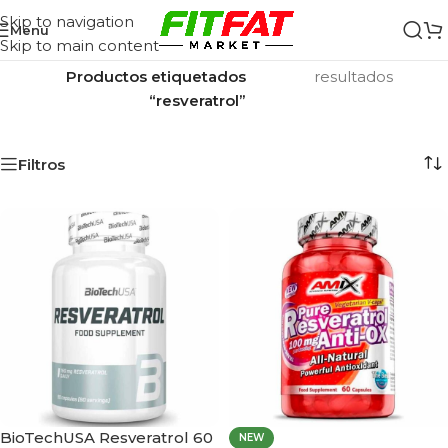
Skip to navigation
Menu
Skip to main content
Inicio
/
Mostrando los 2
Productos etiquetados
resultados
“resveratrol”
Filtros
BioTechUSA Resveratrol 60
NEW