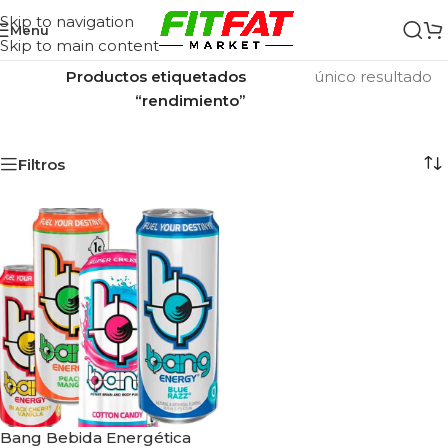
Skip to navigation
Menu
Skip to main content
Inicio
/
Mostrando el
Productos etiquetados
único resultado
“rendimiento”
Filtros
Bang Bebida Energética