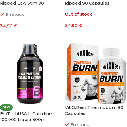
Ripped Low Stim 90
Ripped 90 Cápsulas
Cápsulas
Out of stock
En stock
34,90
€
34,90
€
Leer Más
Añadir Al Carrito
Vit.O.Best Thermoburn 90
NEW
Cápsulas
BioTechUSA L-Carnitine
100.000 Liquid 500ml
En stock