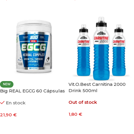
Añadir Al Carrito
Añadir Al Carrito
Vit.O.Best Carnitina 2000
NEW
Drink 500ml
Big REAL EGCG 60 Cápsulas
Out of stock
En stock
1,80
€
21,90
€
Seleccionar Opciones
Añadir Al Carrito