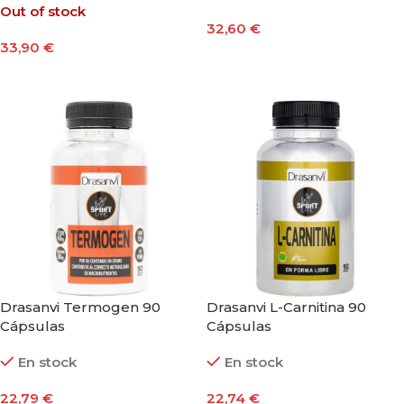
Out of stock
32,60
€
33,90
€
Añadir Al Carrito
Seleccionar Opciones
Drasanvi Termogen 90
Drasanvi L-Carnitina 90
Cápsulas
Cápsulas
En stock
En stock
22,79
€
22,74
€