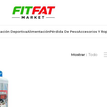
ación Deportiva
Alimentación
Pérdida De Peso
Accesorios Y Ro
 “proteína whey profesional”
Mostrar
Todo