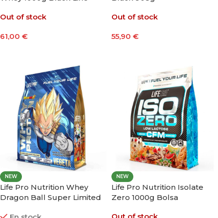
Out of stock
Out of stock
61,00
€
55,90
€
Seleccionar Opciones
Seleccionar Opciones
NEW
NEW
Life Pro Nutrition Whey
Life Pro Nutrition Isolate
Dragon Ball Super Limited
Zero 1000g Bolsa
Edition Vegeta 900g
Out of stock
En stock