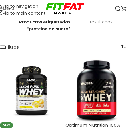
Skip to navigation
Menu
Skip to main content
Inicio
/
Mostrando los 10
Productos etiquetados
resultados
“proteína de suero”
Filtros
Optimum Nutrition 100%
NEW