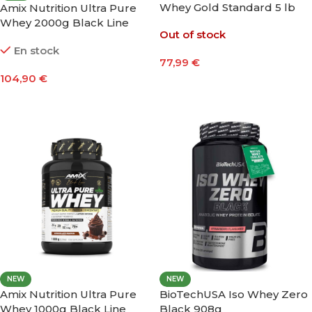
Whey Gold Standard 5 lb
Amix Nutrition Ultra Pure
Whey 2000g Black Line
Out of stock
En stock
77,99
€
104,90
€
Leer Más
Seleccionar Opciones
NEW
NEW
Amix Nutrition Ultra Pure
BioTechUSA Iso Whey Zero
Whey 1000g Black Line
Black 908g