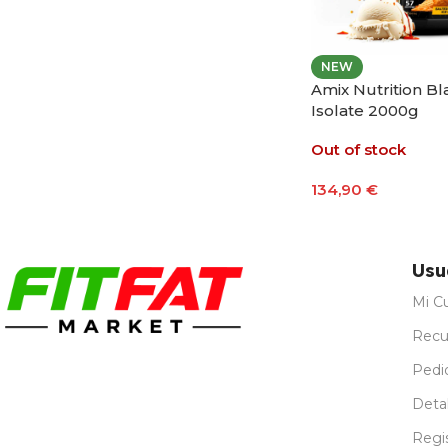
NEW
Amix Nutrition B
Isolate 2000g
Out of stock
134,90
€
Seleccionar Opci
Usu
Mi C
Recu
Pedi
Detal
Regi