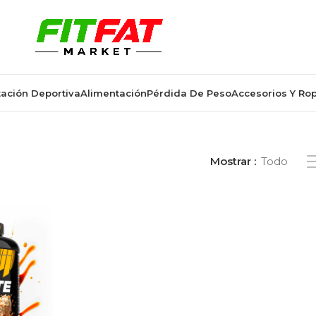
ación Deportiva
Alimentación
Pérdida De Peso
Accesorios Y Ro
tiquetados “proteina 2000g”
Mostrar
Todo