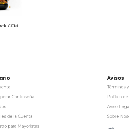
lack CFM
ones
ario
Avisos
uenta
Términos y
perar Contraseña
Política de
dos
Aviso Lega
les de la Cuenta
Sobre Nos
stro para Mayoristas