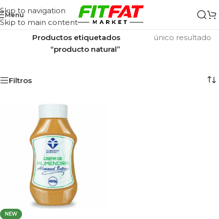
Skip to navigation
Menu
Skip to main content
Inicio
/
Mostrando el
Productos etiquetados
único resultado
“producto natural”
Filtros
NEW