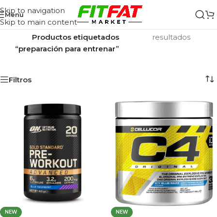
Skip to navigation
Menu
Skip to main content
Inicio
/
Mostrando los 2
Productos etiquetados
resultados
“preparación para entrenar”
Filtros
NEW
NEW