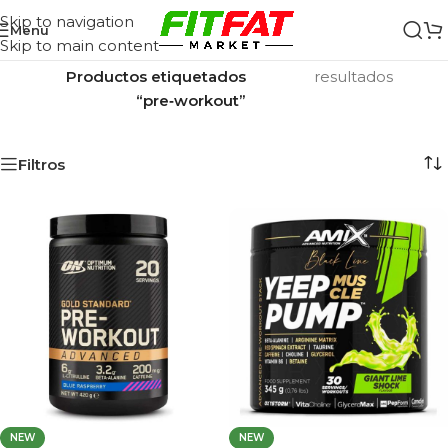
Skip to navigation
Menu
Skip to main content
Inicio
/
Mostrando los 4
Productos etiquetados
resultados
“pre‑workout”
Filtros
NEW
NEW