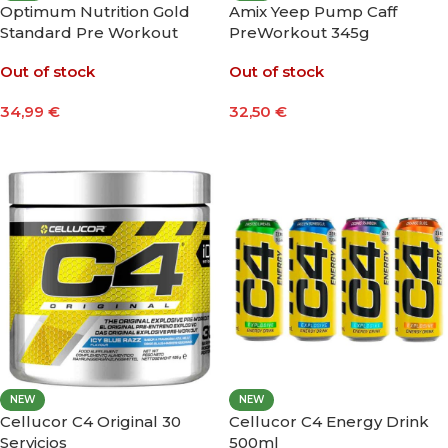
Optimum Nutrition Gold
Amix Yeep Pump Caff
Standard Pre Workout
PreWorkout 345g
Advanced 420g
Out of stock
Out of stock
34,99
€
32,50
€
Seleccionar Opciones
Seleccionar Opciones
NEW
NEW
Cellucor C4 Original 30
Cellucor C4 Energy Drink
Servicios
500ml