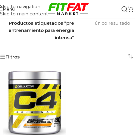
Skip to navigation
Menu
Skip to main content
Inicio
/
Mostrando el
Productos etiquetados “pre
único resultado
entrenamiento para energía
intensa”
Filtros