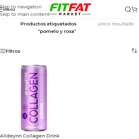
Skip to navigation
Menu
Skip to main content
Inicio
/
Mostrando el
Productos etiquetados
único resultado
“pomelo y rosa”
Filtros
Alldeynn Collagen Drink